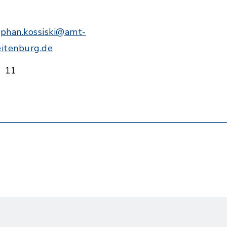
ephan.kossiski@amt-
eitenburg.de
11