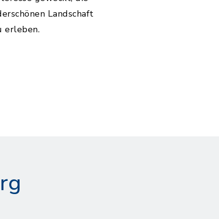
derschönen Landschaft
u erleben.
rg