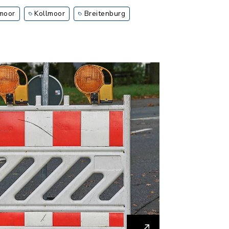
moor
Kollmoor
Breitenburg