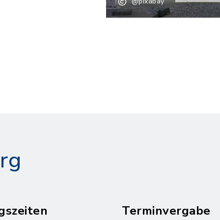
@pixabay
rg
gszeiten
Terminvergabe