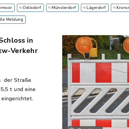
rmoor
Oelixdorf
Münsterdorf
Lägerdorf
Krons
lle Meldung
Schloss in
Pkw-Verkehr
s der Straße
5,5 t und eine
eingerichtet.