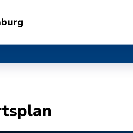
nburg
rtsplan